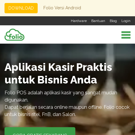
Folio Versi Android
DOWNLOAD
Hardware
Bantuan
Blog
Login
Aplikasi Kasir Praktis
untuk Bisnis Anda
Folio POS adalah aplikasi kasir yang sangat mudah
digunakan.
Dapat berjalan secara online maupun offline. Folio cocok
untuk bisnis ritel, FnB, dan Salon.