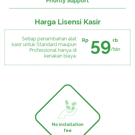
Priority Support
Harga Lisensi Kasir
59
Setiap penambahan alat
Rp
rb
kasir untuk Standard maupun
/bln
Professional hanya di
kenakan biaya:
No installation
fee