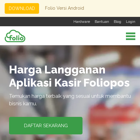
Folio Versi Android
DOWNLOAD
Hardware
Bantuan
Blog
Login
Harga Langganan
Aplikasi Kasir Foliopos
Temukan harga terbaik yang sesuai untuk membantu
bisnis kamu.
DAFTAR SEKARANG