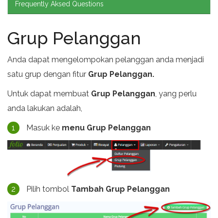
Frequently Aksed Questions
Grup Pelanggan
Anda dapat mengelompokan pelanggan anda menjadi
satu grup dengan fitur
Grup Pelanggan.
Untuk dapat membuat
Grup Pelanggan
, yang perlu
anda lakukan adalah,
1
Masuk ke
menu Grup Pelanggan
2
Pilih tombol
Tambah Grup Pelanggan