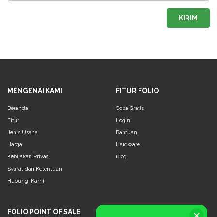
KIRIM
MENGENAI KAMI
FITUR FOLIO
Beranda
Coba Gratis
Fitur
Login
Jenis Usaha
Bantuan
Harga
Hardware
Kebijakan Privasi
Blog
Syarat dan Ketentuan
Hubungi Kami
FOLIO POINT OF SALE