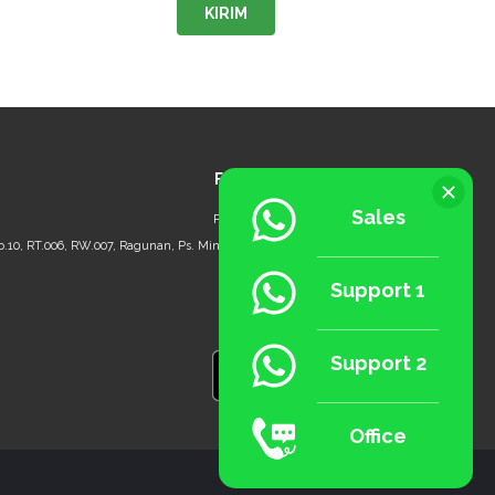
KIRIM
FOLIO POINT OF SALE
Sales
PT. Deptech Digital Indonesia
No.10, RT.006, RW.007, Ragunan, Ps. Minggu, Jakarta Selatan - 12550
Phone: 021 - 294 07 082
Support 1
Support 2
Office