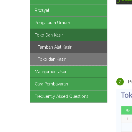
Riwayat
Pengaturan Umum
Toko Dan Kasir
Tambah Alat Kasir
Toko dan Kasir
Manajemen User
2
Pi
Cara Pembayaran
Frequently Aksed Questions