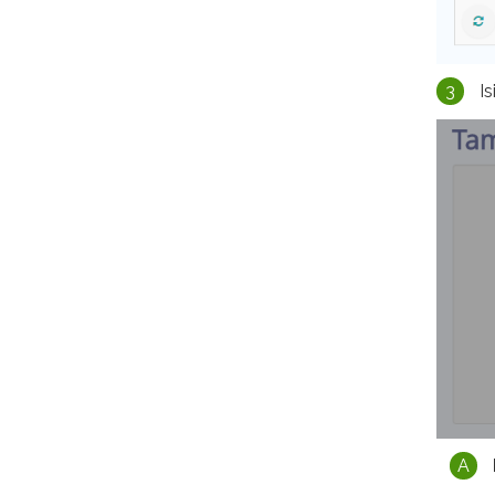
3
Is
A