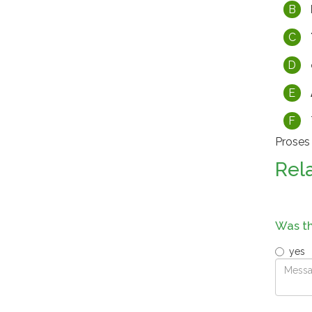
B
C
D
E
F
Proses
Rel
Was th
yes