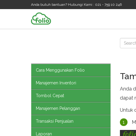
Anda butuh bantuan? Hubungi Kami : 021 - 759 10 246
Cara Menggunakan Folio
Tam
Manajemen Inventori
Anda d
Tombol Cepat
dapat 
Manajemen Pelanggan
Untuk 
Transaksi Penjualan
1
M
Laporan