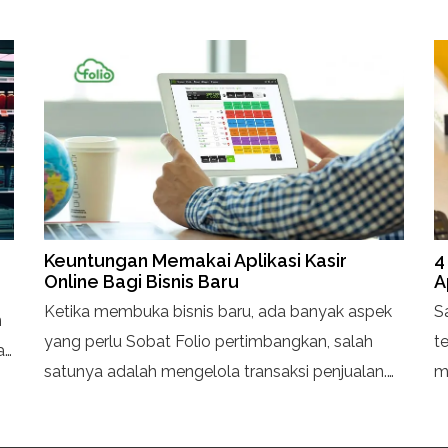
Keuntungan Memakai Aplikasi Kasir
4
Online Bagi Bisnis Baru
A
Ketika membuka bisnis baru, ada banyak aspek
S
n
yang perlu Sobat Folio pertimbangkan, salah
t
a
satunya adalah mengelola transaksi penjualan.
m
Supaya lebih optimal, Sobat Folio bisa memakai
M
aplikasi kasir online atau program Point of Sales
m