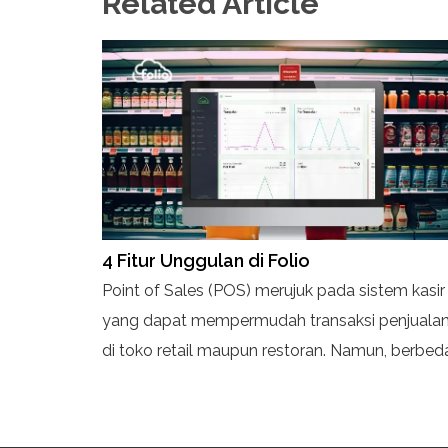
Related Article
4 Fitur Unggulan di Folio
Point of Sales (POS) merujuk pada sistem kasir
yang dapat mempermudah transaksi penjuala
di toko retail maupun restoran. Namun, berbed
dari sistem kasir konvensional, FOLIO bisa
langsung diakses melalui browser seperti
Chrome atau Safari untuk mempermudah dan