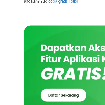
andalan? Yuk,
coba gratis Folio
!