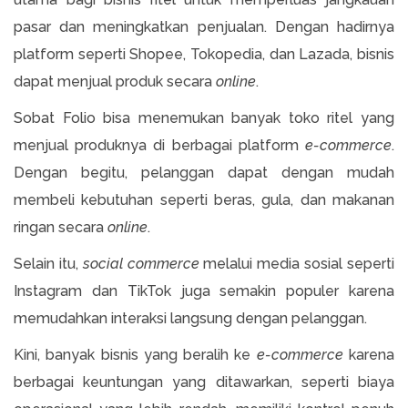
pasar dan meningkatkan penjualan. Dengan hadirnya
platform seperti Shopee, Tokopedia, dan Lazada, bisnis
dapat menjual produk secara
online
.
Sobat Folio bisa menemukan banyak toko ritel yang
menjual produknya di berbagai platform
e-commerce
.
Dengan begitu, pelanggan dapat dengan mudah
membeli kebutuhan seperti beras, gula, dan makanan
ringan secara
online
.
Selain itu,
social commerce
melalui media sosial seperti
Instagram dan TikTok juga semakin populer karena
memudahkan interaksi langsung dengan pelanggan.
Kini, banyak bisnis yang beralih ke
e-commerce
karena
berbagai keuntungan yang ditawarkan, seperti biaya