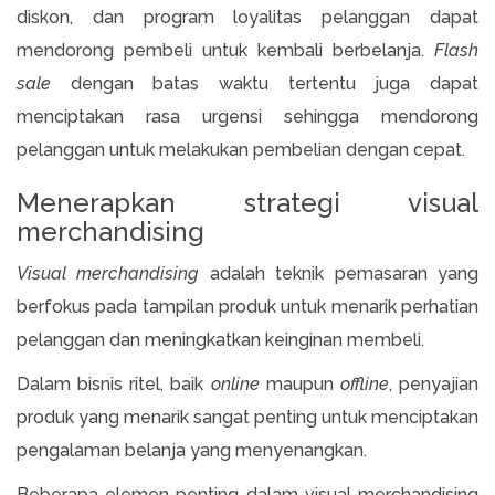
diskon, dan program loyalitas pelanggan dapat
mendorong pembeli untuk kembali berbelanja.
Flash
sale
dengan batas waktu tertentu juga dapat
menciptakan rasa urgensi sehingga mendorong
pelanggan untuk melakukan pembelian dengan cepat.
Menerapkan strategi visual
merchandising
Visual merchandising
adalah teknik pemasaran yang
berfokus pada tampilan produk untuk menarik perhatian
pelanggan dan meningkatkan keinginan membeli.
Dalam bisnis ritel, baik
online
maupun
offline
, penyajian
produk yang menarik sangat penting untuk menciptakan
pengalaman belanja yang menyenangkan.
Beberapa elemen penting dalam visual merchandising