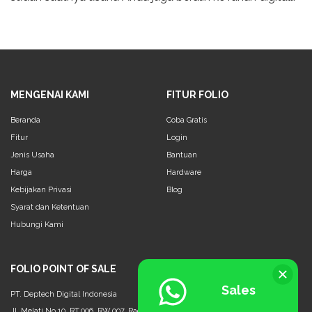
atau secara online. Karena apa?
MENGENAI KAMI
FITUR FOLIO
Beranda
Coba Gratis
Fitur
Login
Jenis Usaha
Bantuan
Harga
Hardware
Kebijakan Privasi
Blog
Syarat dan Ketentuan
Hubungi Kami
FOLIO POINT OF SALE
Sales
PT. Deptech Digital Indonesia
Jl. Melati No.10, RT.006, RW.007, Ragunan, Ps. Minggu, Jakarta Selatan - 12550