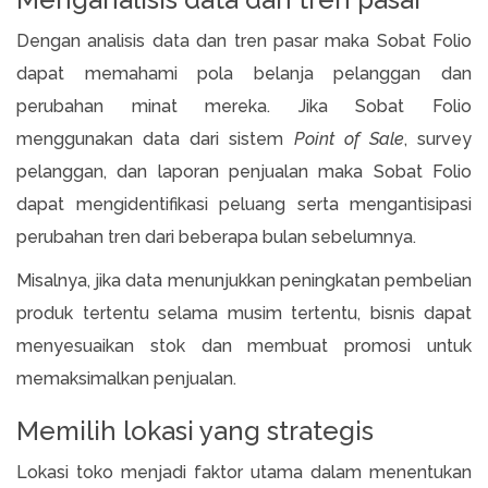
Dengan analisis data dan tren pasar maka Sobat Folio
dapat memahami pola belanja pelanggan dan
perubahan minat mereka. Jika Sobat Folio
menggunakan data dari sistem
Point of Sale
, survey
pelanggan, dan laporan penjualan maka Sobat Folio
dapat mengidentifikasi peluang serta mengantisipasi
perubahan tren dari beberapa bulan sebelumnya.
Misalnya, jika data menunjukkan peningkatan pembelian
produk tertentu selama musim tertentu, bisnis dapat
menyesuaikan stok dan membuat promosi untuk
memaksimalkan penjualan.
Memilih lokasi yang strategis
Lokasi toko menjadi faktor utama dalam menentukan