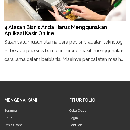
4 Alasan Bisnis Anda Harus Menggunakan
Aplikasi Kasir Online
Salah satu musuh utama para pebisnis adalah teknologi.
Beberapa pebisnis baru cenderung masih menggunakan
cara lama dalam berbisnis. Misalnya pencatatan masih
dilakukan secara manual, laporan juga dibuat tiga bulan
atau enam bulan sekali dan tidak ada laporan stok
opname sama sekali. Alasan para pebisnis masih
menggunakan cara lama adalah menganggap tidak
MENGENAI KAMI
FITUR FOLIO
adanya keunggulan dalam penggunaan teknologi.
Beranda
Coba Gratis
Fitur
Login
Jenis Usaha
Bantuan