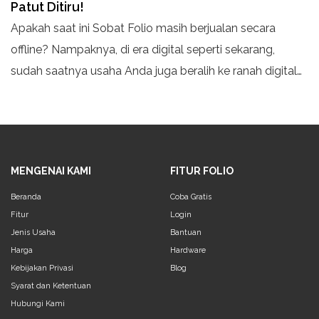
Patut Ditiru!
Apakah saat ini Sobat Folio masih berjualan secara
offline? Nampaknya, di era digital seperti sekarang,
sudah saatnya usaha Anda juga beralih ke ranah digital
atau secara online. Karena apa?
MENGENAI KAMI
FITUR FOLIO
Beranda
Coba Gratis
Fitur
Login
Jenis Usaha
Bantuan
Harga
Hardware
Kebijakan Privasi
Blog
Syarat dan Ketentuan
Hubungi Kami