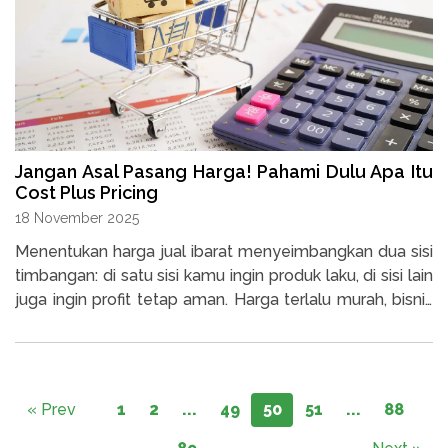
Jangan Asal Pasang Harga! Pahami Dulu Apa Itu
Cost Plus Pricing
18 November 2025
Menentukan harga jual ibarat menyeimbangkan dua sisi
timbangan: di satu sisi kamu ingin produk laku, di sisi lain
juga ingin profit tetap aman. Harga terlalu murah, bisnis
bisa rugi. Terlalu mahal, konsumen pergi.
« Prev
1
2
...
49
50
51
...
88