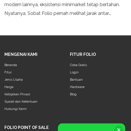
modern lainnya, eksistensi minimarket tetap bertahan.
Nyatanya, Sobat Folio pernah melihat jarak antar
minimarket satu dengan lainnya tidak berjauhan,
sehingga
MENGENAI KAMI
FITUR FOLIO
Beranda
Coba Gratis
Fitur
Login
Jenis Usaha
Bantuan
Harga
Hardware
Kebijakan Privasi
Blog
Syarat dan Ketentuan
Hubungi Kami
FOLIO POINT OF SALE