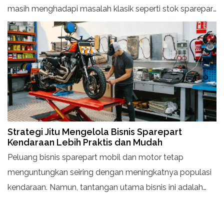
masih menghadapi masalah klasik seperti stok sparepart
yang sulit dipantau, pencatatan transaksi yang
berantakan, hingga pembagian komisi teknisi yang
membingungkan. Jika dibiarkan, masalah kecil ini bisa
menumpuk dan menghambat perkembangan bisnis.
Strategi Jitu Mengelola Bisnis Sparepart
Kendaraan Lebih Praktis dan Mudah
Peluang bisnis sparepart mobil dan motor tetap
menguntungkan seiring dengan meningkatnya populasi
kendaraan. Namun, tantangan utama bisnis ini adalah
manajemen ribuan SKU produk yang kompleks.