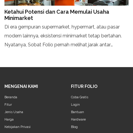
Ketahui Potensi dan Cara Memulai Usaha
Minimarket
Di era gempuran supermarket, hypermart, atau pasar
modern lainnya, eksistensi minimarket tetap bertahan.
Nyatanya, Sobat Folio pernah melihat jarak antar
minimarket satu dengan lainnya tidak berjauhan,
sehingga
MENGENAI KAMI
FITUR FOLIO
Beranda
Coba Gratis
Fitur
Login
Jenis Usaha
Bantuan
Harga
Hardware
Kebijakan Privasi
Blog