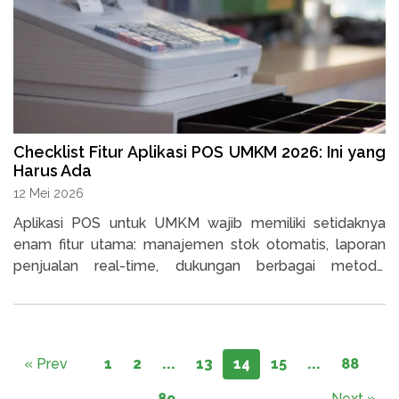
Checklist Fitur Aplikasi POS UMKM 2026: Ini yang
Harus Ada
12 Mei 2026
Aplikasi POS untuk UMKM wajib memiliki setidaknya
enam fitur utama: manajemen stok otomatis, laporan
penjualan real-time, dukungan berbagai metode
pembayaran, mode offline, pengaturan hak akses
pengguna, dan dukungan multi-outlet.
« Prev
1
2
...
13
14
15
...
88
89
Next »