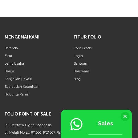
memahami bagaimana cara membuat laporan
keuangan, baik pemula maupun pebisnis profesional.
MENGENAI KAMI
FITUR FOLIO
Beranda
Coba Gratis
Fitur
Login
Jenis Usaha
Bantuan
Harga
Hardware
Kebijakan Privasi
Blog
Syarat dan Ketentuan
Hubungi Kami
FOLIO POINT OF SALE
Sales
PT. Deptech Digital Indonesia
Jl. Melati No.10, RT.006, RW.007, Ragunan, Ps. Minggu, Jakarta Selatan - 12550